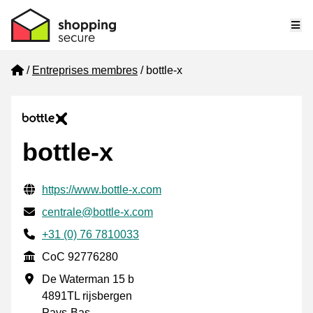
Me
Home
Entreprises membres
bottle-x
bottle-x
Informations de contact vérifiées
Website URL
https://www.bottle-x.com
E-mail
centrale@bottle-x.com
Phone number
+31 (0) 76 7810033
CoC
CoC 92776280
Adresse professionnelle
De Waterman 15 b
4891TL rijsbergen
Pays-Bas