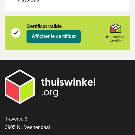
Certificat
Thuiswinkel Zakelijk
Certificat valide
Afficher le certificat
[_General:Contact]
Traverse 3
3905 NL Veenendaal