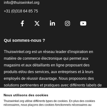
info@thuiswinkel.org
+31 (0)318 64 85 75
[_General:SocialMediaTitle]
Facebook
X
LinkedIn
Instagram
YouTube
Qui sommes-nous ?
Thuiswinkel.org est un réseau leader d'inspiration en
matière de commerce électronique qui permet aux
magasins et aux détaillants en ligne proposant des
produits et/ou des services, aux entreprises et à leurs
employés de réussir davantage. Nous proposons des
solutions pertinentes et pratiques avec différents labels de
confiance, des revues Thuiswinkel, des outils et des
Nous utilisons des cookies
conseils juridiques, des actions de sensibilisation, des
Thuiswinkel.org utilise différents types de cookies. En plus des cookies
études de marché, et nous disposons de notre propre
nécessaires, nous plaçons des cookies fonctionnels nécessaires au