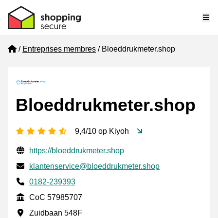
Me
Home
Entreprises membres
Bloeddrukmeter.shop
Bloeddrukmeter.shop
[_General:NumberOfStarsPluralFormat]
9,4/10 op Kiyoh
Informations de contact vérifiées
Website URL
https://bloeddrukmeter.shop
E-mail
klantenservice@bloeddrukmeter.shop
Phone number
0182-239393
CoC
CoC 57985707
Adresse professionnelle
Zuidbaan 548F