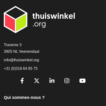
[_General:Contact]
Traverse 3
3905 NL Veenendaal
info@thuiswinkel.org
+31 (0)318 64 85 75
[_General:SocialMediaTitle]
Facebook
X
LinkedIn
Instagram
YouTube
Qui sommes-nous ?