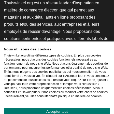
Thuiswinkel.org est un réseau leader d'inspiration en
matière de commerce électronique qui permet aux
magasins et aux détaillants en ligne proposant des
produits et/ou des services, aux entreprises et à leurs
employés de réussir davantage. Nous proposons des
solutions pertinentes et pratiques avec différents labels de
confiance, des revues Thuiswinkel, des outils et des
Nous utilisons des cookies
conseils juridiques, des actions de sensibilisation, des
Thuiswinkel.org utilise différents types de cookies. En plus des cookies
études de marché, et nous disposons de notre propre
nécessaires, nous plaçons des cookies fonctionnels nécessaires au
fonctionnement de notre site Web. Nous plaçons également des cookies de
plateforme d'enseignement, la Thuiswinkel e-Academy.
performance pour mesurer les performances et la qualité de notre site Web.
Enfin, nous plaçons des cookies publicitaires qui nous permettent de vous
identifier et de vous suivre. En cliquant sur « Accepter tout », vous consentez
au placement de tous les cookies. Lorsque vous cliquez sur « Non, ajuster »,
Naviguer rapidement
vous pouvez faire votre propre sélection et lorsque vous cliquez sur «
Refuser », nous placerons uniquement les cookies nécessaires. Si vous
[_G
souhaitez en savoir plus sur nos cookies ou modifier votre choix de cookies
ultérieurement, veuillez consulter notre politique en matière de cookies.
Accepter tout
2026
©
Thuiswinkel.org