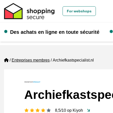
For webshops
Des achats en ligne en toute sécurité
Home
Entreprises membres
Archiefkastspecialist.nl
Archiefkastspec
[_General:NumberOfStarsPluralFo
8,5/10 op Kiyoh