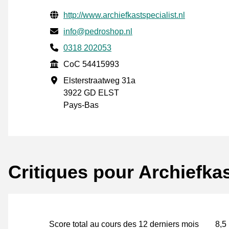
Informations de contact vérifiées
Website URL
http://www.archiefkastspecialist.nl
E-mail
info@pedroshop.nl
Phone number
0318 202053
CoC
CoC 54415993
Adresse professionnelle
Elsterstraatweg 31a
3922 GD ELST
Pays-Bas
Critiques pour Archiefkas
Score total au cours des 12 derniers mois
8,5