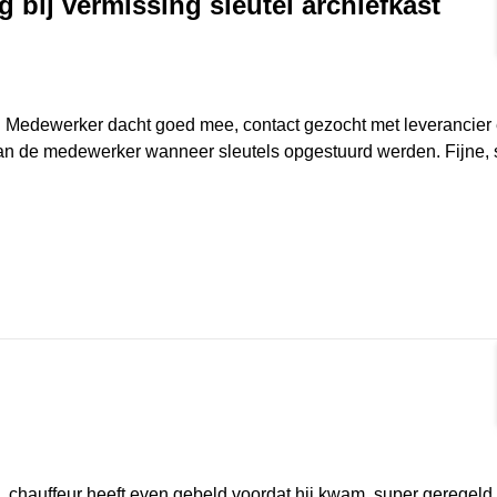
g bij vermissing sleutel archiefkast
rmat]
t. Medewerker dacht goed mee, contact gezocht met leverancier
van de medewerker wanneer sleutels opgestuurd werden. Fijne, 
rmat]
chauffeur heeft even gebeld voordat hij kwam. super geregeld 