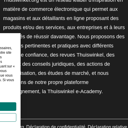
matière de commerce électronique qui permet aux
magasins et aux détaillants en ligne proposant des
produits et/ou des services, aux entreprises et à leurs
employés de réussir davantage. Nous proposons des
solutions pertinentes et pratiques avec différents
ssaires,
tre site
labels de confiance, des revues Thuiswinkel, des
es
es
outils et des conseils juridiques, des actions de
uant sur «
 vous
sensibilisation, des études de marché, et nous
sque vous
. Si vous
disposons de notre propre plateforme
d'enseignement, la Thuiswinkel e-Academy.
swinkel.org
Déclaration de confidentialité
Déclaration relativ