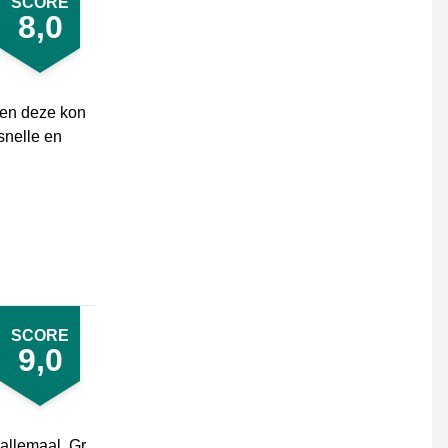
SCORE
8,0
 en deze kon
snelle en
SCORE
9,0
allemaal. Gr