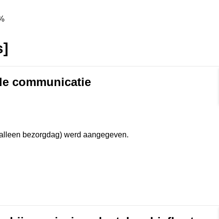
%
s]
de communicatie
rmat]
 (alleen bezorgdag) werd aangegeven.