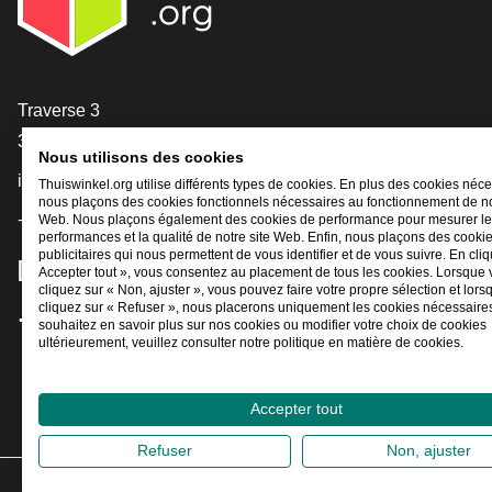
[_General:Contact]
Traverse 3
3905 NL Veenendaal
Nous utilisons des cookies
info@thuiswinkel.org
Thuiswinkel.org utilise différents types de cookies. En plus des cookies néce
nous plaçons des cookies fonctionnels nécessaires au fonctionnement de no
+31 (0)318 64 85 75
Web. Nous plaçons également des cookies de performance pour mesurer l
performances et la qualité de notre site Web. Enfin, nous plaçons des cooki
publicitaires qui nous permettent de vous identifier et de vous suivre. En cliq
[_General:SocialMediaTitle]
Accepter tout », vous consentez au placement de tous les cookies. Lorsque
cliquez sur « Non, ajuster », vous pouvez faire votre propre sélection et lor
cliquez sur « Refuser », nous placerons uniquement les cookies nécessaires
souhaitez en savoir plus sur nos cookies ou modifier votre choix de cookies
Facebook
X
LinkedIn
Instagram
YouTube
ultérieurement, veuillez consulter notre politique en matière de cookies.
Accepter tout
Refuser
Non, ajuster
2026
©
Thui