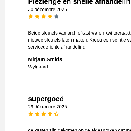
Plezierige en snelle afhandelin
30 décembre 2025
[_General:NumberOfStarsPluralFo
Beide sleutels van archiefkast waren kwijtgeraak
nieuwe sleutels laten maken. Kreeg een seintje 
servicegerichte afhandeling.
Mirjam Smids
Wytgaard
supergoed
29 décembre 2025
[_General:NumberOfStarsPluralFo
de kasten zijn gekomen op de afgesproken datum, 