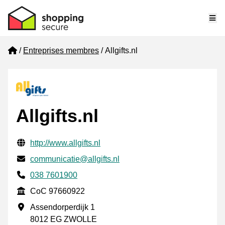
Me
Home
Entreprises membres
Allgifts.nl
Allgifts.nl
Informations de contact vérifiées
Website URL
http://www.allgifts.nl
E-mail
communicatie@allgifts.nl
Phone number
038 7601900
CoC
CoC 97660922
Adresse professionnelle
Assendorperdijk 1
8012 EG ZWOLLE