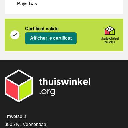
Pays-Bas
Certificat
Thuiswinkel Zakelijk
Certificat valide
Afficher le certificat
[_General:Contact]
Traverse 3
3905 NL Veenendaal