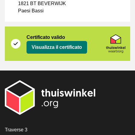
1821 BT BEVERWIJK
Paesi Bassi
Certificato
Seller on platform
Certificato valido
Visualizza il certificato
[_General:Contact]
Traverse 3