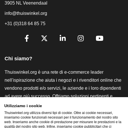
3905 NL Veenendaal
info@thuiswinkel.org
+31 (0)318 64 85 75
[_General:SocialMediaTitle]
Facebook
X
LinkedIn
Instagram
YouTube
Chi siamo?
Thuiswinkel.org è una rete di e-commerce leader
nell'ispirazione che aiuta i negozi e i rivenditori online che
vendono prodotti e/o servizi, le aziende e i loro dipendenti
ad avere più successo. Offriamo soluzioni pertinenti e
pratiche con vari marchi di fiducia, recensioni Thuiswinkel,
Utilizziamo i cookie
strumenti e consulenze legali, advocacy, ricerche di
Thuiswinkel.org utilizza diversi tipi di cookie. Oltre ai cookie necessari,
inseriamo cookie funzionali necessari per il funzionamento del nostro sito
mercato e disponiamo di una nostra piattaforma formativa,
web. Inseriamo anche cookie di prestazione per misurare le prestazioni e la
qualità del nostro sito web. Infine, inseriamo cookie pubblicitari che ci