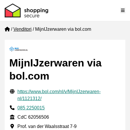
Me
Home
Venditori
MijnIJzerwaren via bol.com
MijnIJzerwaren via
bol.com
Informazioni di contatto verificate
Website URL
https://www.bol.com/nl/v/MijnIJzerwaren-
nl/1121312/
Phone number
085 2250015
CdC
CdC 62056506
Indirizzo commerciale
Prof. van der Waalsstraat 7-9