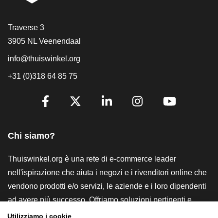
[_General:Contact]
Traverse 3
3905 NL Veenendaal
info@thuiswinkel.org
+31 (0)318 64 85 75
[_General:SocialMediaTitle]
Facebook
X
LinkedIn
Instagram
YouTube
Chi siamo?
Thuiswinkel.org è una rete di e-commerce leader
nell'ispirazione che aiuta i negozi e i rivenditori online che
vendono prodotti e/o servizi, le aziende e i loro dipendenti
ad avere più successo. Offriamo soluzioni pertinenti e
pratiche con vari marchi di fiducia, recensioni Thuiswinkel,
Utilizziamo i cookie