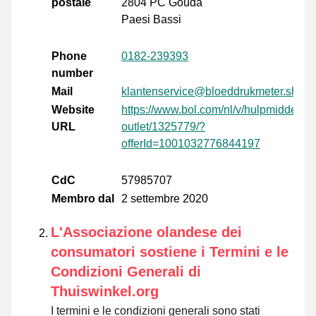
postale
2804 PC Gouda
Paesi Bassi
Phone
0182-239393
number
Mail
klantenservice@bloeddrukmeter.shop
Website
https://www.bol.com/nl/v/hulpmiddelen-
URL
outlet/1325779/?
offerId=1001032776844197
CdC
57985707
Membro dal
2 settembre 2020
L'Associazione olandese dei
consumatori sostiene i Termini e le
Condizioni Generali di
Thuiswinkel.org
I termini e le condizioni generali sono stati