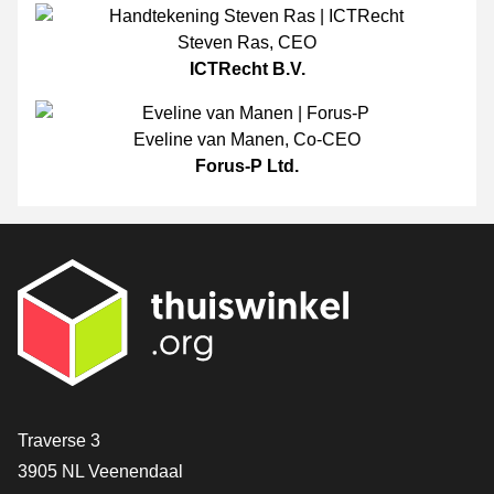
Steven Ras
,
CEO
ICTRecht B.V.
Eveline van Manen
,
Co-CEO
Forus-P Ltd.
[_General:Contact]
Traverse 3
3905 NL Veenendaal