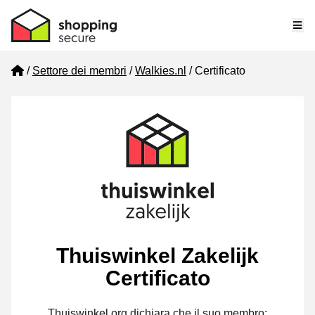
Me
Home
Settore dei membri
Walkies.nl
Certificato
Thuiswinkel Zakelijk
Certificato
Thuiswinkel.org dichiara che il suo membro: