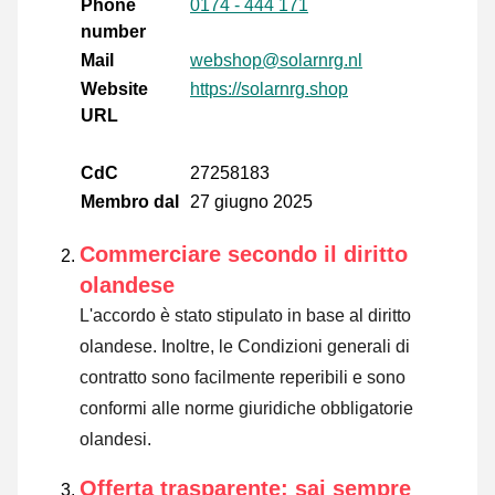
Phone
0174 - 444 171
number
Mail
webshop@solarnrg.nl
Website
https://solarnrg.shop
URL
CdC
27258183
Membro dal
27 giugno 2025
Commerciare secondo il diritto
olandese
L'accordo è stato stipulato in base al diritto
olandese. Inoltre, le Condizioni generali di
contratto sono facilmente reperibili e sono
conformi alle norme giuridiche obbligatorie
olandesi.
Offerta trasparente: sai sempre