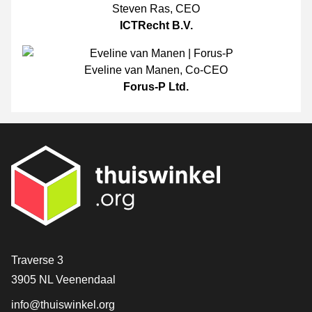
Steven Ras
,
CEO
ICTRecht B.V.
Eveline van Manen
,
Co-CEO
Forus-P Ltd.
[_General:Contact]
Traverse 3
3905 NL Veenendaal
info@thuiswinkel.org