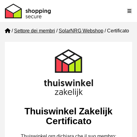
Me
Home
Settore dei membri
SolarNRG Webshop
Certificato
Thuiswinkel Zakelijk
Certificato
Thuiswinkel.org dichiara che il suo membro: