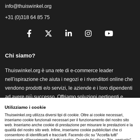
info@thuiswinkel.org
+31 (0)318 64 85 75
[_General:SocialMediaTitle]
Facebook
X
LinkedIn
Instagram
YouTube
Chi siamo?
Thuiswinkel.org è una rete di e-commerce leader
nell'ispirazione che aiuta i negozi e i rivenditori online che
vendono prodotti e/o servizi, le aziende e i loro dipendenti
ad avere più successo. Offriamo soluzioni pertinenti e
pratiche con vari marchi di fiducia, recensioni Thuiswinkel,
Utilizziamo i cookie
strumenti e consulenze legali, advocacy, ricerche di
Thuiswinkel.org utilizza diversi tipi di cookie. Oltre ai cookie necessari,
inseriamo cookie funzionali necessari per il funzionamento del nostro sito
mercato e disponiamo di una nostra piattaforma formativa,
web. Inseriamo anche cookie di prestazione per misurare le prestazioni e la
qualità del nostro sito web. Infine, inseriamo cookie pubblicitari che ci
la Thuiswinkel e-Academy.
consentono di identificarti e tracciarti. Facendo clic su "Accetta tutti"