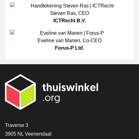
Steven Ras
,
CEO
ICTRecht B.V.
Eveline van Manen
,
Co-CEO
Forus-P Ltd.
[_General:Contact]
Traverse 3
3905 NL Veenendaal