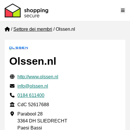
Me
Home
Settore dei membri
Olssen.nl
Olssen.nl
Informazioni di contatto verificate
Website URL
http://www.olssen.nl
Mail
info@olssen.nl
Phone number
0184 611400
CdC
CdC 52617688
Indirizzo commerciale
Parabool 28
3364 DH SLIEDRECHT
Paesi Bassi