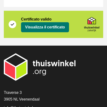
Certificato
Thuiswinkel Zakelijk
Certificato valido
Visualizza il certificato
[_General:Contact]
Traverse 3
3905 NL Veenendaal