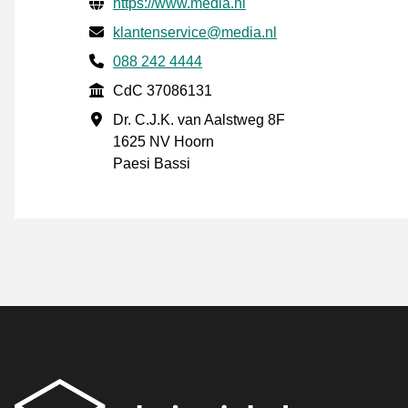
Informazioni di contatto verificate
Website URL
https://www.media.nl
Mail
klantenservice@media.nl
Phone number
088 242 4444
CdC
CdC 37086131
Indirizzo commerciale
Dr. C.J.K. van Aalstweg 8F
1625 NV Hoorn
Paesi Bassi