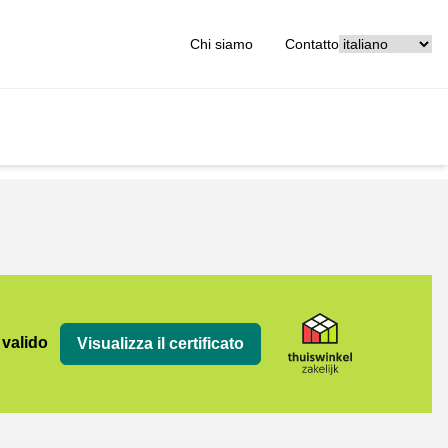
[_General:Langu
Chi siamo
Contatto
jk
 valido
Visualizza il certificato