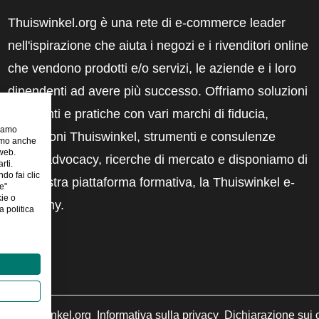
Thuiswinkel.org è una rete di e-commerce leader
nell'ispirazione che aiuta i negozi e i rivenditori online
che vendono prodotti e/o servizi, le aziende e i loro
dipendenti ad avere più successo. Offriamo soluzioni
pertinenti e pratiche con vari marchi di fiducia,
riamo
recensioni Thuiswinkel, strumenti e consulenze
iamo anche
 web.
legali, advocacy, ricerche di mercato e disponiamo di
rti.
ndo fai clic
una nostra piattaforma formativa, la Thuiswinkel e-
e"
kie o
Academy.
 politica
©
Thuiswinkel.org
Informativa sulla privacy
Dichiarazione sui 