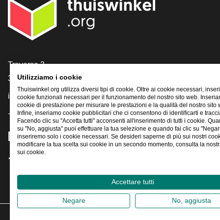
[_General:Contact]
Traverse 3
Utilizziamo i cookie
3905 NL Veenendaal
Thuiswinkel.org utilizza diversi tipi di cookie. Oltre ai cookie necessari, inse
info@thuiswinkel.org
cookie funzionali necessari per il funzionamento del nostro sito web. Inser
cookie di prestazione per misurare le prestazioni e la qualità del nostro sito
Infine, inseriamo cookie pubblicitari che ci consentono di identificarti e traccia
+31 (0)318 64 85 75
Facendo clic su "Accetta tutti" acconsenti all'inserimento di tutti i cookie. Qua
su "No, aggiusta" puoi effettuare la tua selezione e quando fai clic su "Negar
[_General:SocialMediaTitle]
inseriremo solo i cookie necessari. Se desideri saperne di più sui nostri coo
modificare la tua scelta sui cookie in un secondo momento, consulta la nostra
sui cookie.
Facebook
X
LinkedIn
Instagram
YouTube
Accettare tutti
Negare
No, aggiusta
2026