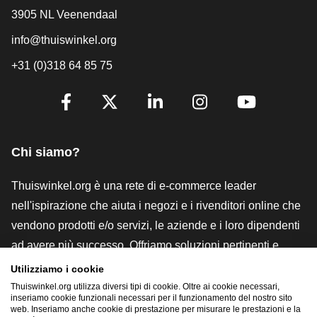
3905 NL Veenendaal
info@thuiswinkel.org
+31 (0)318 64 85 75
[_General:SocialMediaTitle]
Facebook
X
LinkedIn
Instagram
YouTube
Chi siamo?
Thuiswinkel.org è una rete di e-commerce leader
nell'ispirazione che aiuta i negozi e i rivenditori online che
vendono prodotti e/o servizi, le aziende e i loro dipendenti
ad avere più successo. Offriamo soluzioni pertinenti e
pratiche con vari marchi di fiducia, recensioni Thuiswinkel,
Utilizziamo i cookie
strumenti e consulenze legali, advocacy, ricerche di
Thuiswinkel.org utilizza diversi tipi di cookie. Oltre ai cookie necessari,
inseriamo cookie funzionali necessari per il funzionamento del nostro sito
mercato e disponiamo di una nostra piattaforma formativa,
web. Inseriamo anche cookie di prestazione per misurare le prestazioni e la