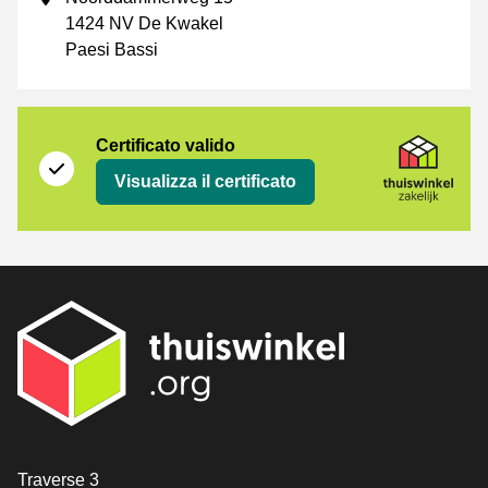
1424 NV De Kwakel
Paesi Bassi
Certificato
Thuiswinkel Zakelijk
Certificato valido
Visualizza il certificato
[_General:Contact]
Traverse 3