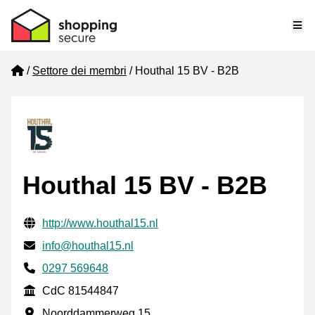
Me
Home
Settore dei membri
Houthal 15 BV - B2B
Houthal 15 BV - B2B
Informazioni di contatto verificate
Website URL
http://www.houthal15.nl
Mail
info@houthal15.nl
Phone number
0297 569648
CdC
CdC 81544847
Indirizzo commerciale
Noorddammerweg 15