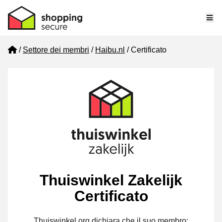
Me
Home
Settore dei membri
Haibu.nl
Certificato
Thuiswinkel Zakelijk
Certificato
Thuiswinkel.org dichiara che il suo membro: