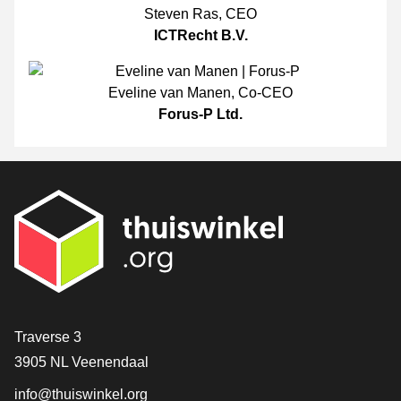
Steven Ras
,
CEO
ICTRecht B.V.
Eveline van Manen
,
Co-CEO
Forus-P Ltd.
[_General:Contact]
Traverse 3
3905 NL Veenendaal
info@thuiswinkel.org