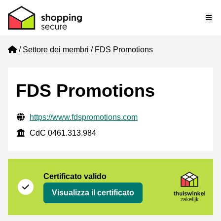
Me
Home
Settore dei membri
FDS Promotions
FDS Promotions
Informazioni di contatto verificate
Website URL
https://www.fdspromotions.com
CdC
CdC 0461.313.984
Certificato
Thuiswinkel Zakelijk
Certificato valido
Visualizza il certificato