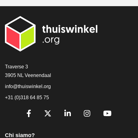
[_General:Contact]
Traverse 3
3905 NL Veenendaal
info@thuiswinkel.org
+31 (0)318 64 85 75
[_General:SocialMediaTitle]
Facebook
X
LinkedIn
Instagram
YouTube
Chi siamo?