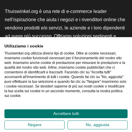
Thuiswinkel.org è una rete di e-commerce leader
nell'ispirazione che aiuta i negozi e i rivenditori online che
vendono prodotti e/o servizi, le aziende e i loro dipendenti
ad avere più successo. Offriamo soluzioni pertinenti e
pratiche con vari marchi di fiducia, recensioni Thuiswinkel,
Utilizziamo i cookie
strumenti e consulenze legali, advocacy, ricerche di
Thuiswinkel.org utilizza diversi tipi di cookie. Oltre ai cookie necessari,
inseriamo cookie funzionali necessari per il funzionamento del nostro sito
mercato e disponiamo di una nostra piattaforma formativa,
web. Inseriamo anche cookie di prestazione per misurare le prestazioni e la
qualità del nostro sito web. Infine, inseriamo cookie pubblicitari che ci
la Thuiswinkel e-Academy.
consentono di identificarti e tracciarti. Facendo clic su "Accetta tutti"
acconsenti all'inserimento di tutti i cookie. Quando fai clic su "No, aggiusta"
puoi effettuare la tua selezione e quando fai clic su "Negare" inseriremo solo
i cookie necessari. Se desideri saperne di più sui nostri cookie o modificare
Naviga rapidamente
la tua scelta sui cookie in un secondo momento, consulta la nostra politica
sui cookie.
[_G
Accettare tutti
2026
©
Thuiswinkel.org
Negare
No, aggiusta
Informativa sulla privacy
Dichiarazione sui cookie