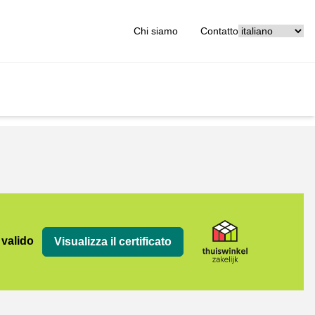
[_General:Langu
Chi siamo
Contatto
jk
 valido
Visualizza il certificato