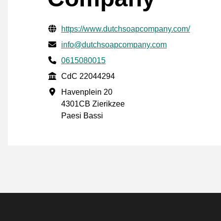
Informazioni di contatto verificate
Website URL
https://www.dutchsoapcompany.com/
Mail
info@dutchsoapcompany.com
Phone number
0615080015
CdC
CdC 22044294
Indirizzo commerciale
Havenplein 20
4301CB Zierikzee
Paesi Bassi