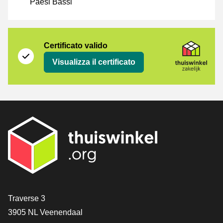
Paesi Bassi
Certificato
Thuiswinkel Zakelijk
Certificato valido
Visualizza il certificato
[_General:Contact]
Traverse 3
3905 NL Veenendaal