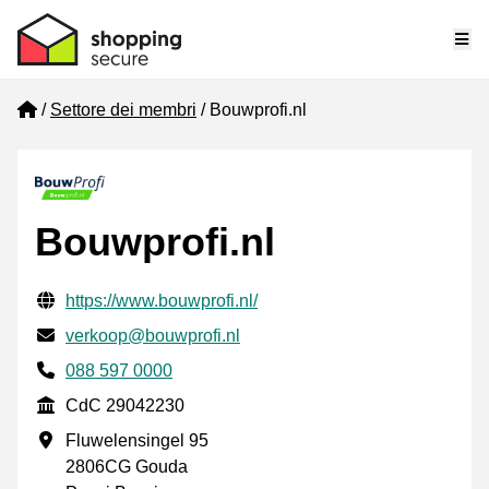
Me
Home
Settore dei membri
Bouwprofi.nl
Bouwprofi.nl
Informazioni di contatto verificate
Website URL
https://www.bouwprofi.nl/
Mail
verkoop@bouwprofi.nl
Phone number
088 597 0000
CdC
CdC 29042230
Indirizzo commerciale
Fluwelensingel 95
2806CG Gouda