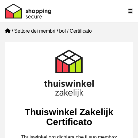
Me
Home
Settore dei membri
bol
Certificato
Thuiswinkel Zakelijk
Certificato
Thuiswinkel.org dichiara che il suo membro: