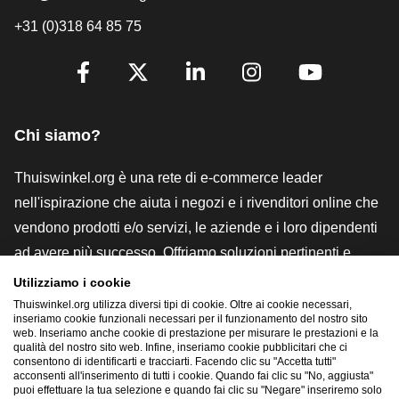
+31 (0)318 64 85 75
[_General:SocialMediaTitle]
Facebook
X
LinkedIn
Instagram
YouTube
Chi siamo?
Thuiswinkel.org è una rete di e-commerce leader
nell'ispirazione che aiuta i negozi e i rivenditori online che
vendono prodotti e/o servizi, le aziende e i loro dipendenti
ad avere più successo. Offriamo soluzioni pertinenti e
pratiche con vari marchi di fiducia, recensioni Thuiswinkel,
Utilizziamo i cookie
strumenti e consulenze legali, advocacy, ricerche di
Thuiswinkel.org utilizza diversi tipi di cookie. Oltre ai cookie necessari,
inseriamo cookie funzionali necessari per il funzionamento del nostro sito
mercato e disponiamo di una nostra piattaforma formativa,
web. Inseriamo anche cookie di prestazione per misurare le prestazioni e la
qualità del nostro sito web. Infine, inseriamo cookie pubblicitari che ci
la Thuiswinkel e-Academy.
consentono di identificarti e tracciarti. Facendo clic su "Accetta tutti"
acconsenti all'inserimento di tutti i cookie. Quando fai clic su "No, aggiusta"
puoi effettuare la tua selezione e quando fai clic su "Negare" inseriremo solo