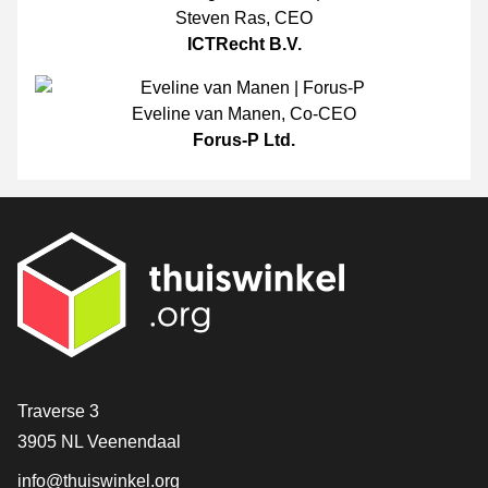
Steven Ras
,
CEO
ICTRecht B.V.
Eveline van Manen
,
Co-CEO
Forus-P Ltd.
[_General:Contact]
Traverse 3
3905 NL Veenendaal
info@thuiswinkel.org