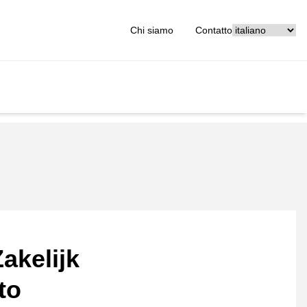
[_General:Langu
Chi siamo
Contatto
akelijk
to