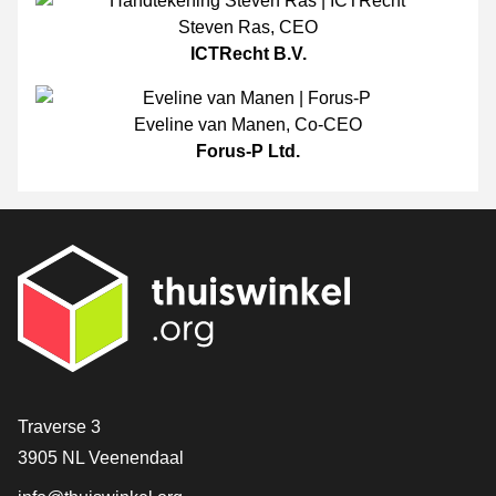
Steven Ras
,
CEO
ICTRecht B.V.
Eveline van Manen
,
Co-CEO
Forus-P Ltd.
[_General:Contact]
Traverse 3
3905 NL Veenendaal