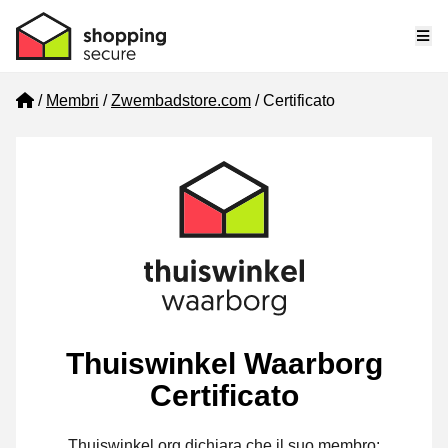
Me
Home
Membri
Zwembadstore.com
Certificato
Thuiswinkel Waarborg
Certificato
Thuiswinkel.org dichiara che il suo membro: