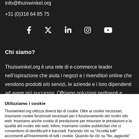
info@thuiswinkel.org
+31 (0)318 64 85 75
[_General:SocialMediaTitle]
Facebook
X
LinkedIn
Instagram
YouTube
Chi siamo?
Thuiswinkel.org è una rete di e-commerce leader
nell'ispirazione che aiuta i negozi e i rivenditori online che
vendono prodotti e/o servizi, le aziende e i loro dipendenti
ad avere più successo. Offriamo soluzioni pertinenti e
pratiche con vari marchi di fiducia, recensioni Thuiswinkel,
Utilizziamo i cookie
strumenti e consulenze legali, advocacy, ricerche di
Thuiswinkel.org utilizza diversi tipi di cookie. Oltre ai cookie necessari,
inseriamo cookie funzionali necessari per il funzionamento del nostro sito
mercato e disponiamo di una nostra piattaforma formativa,
web. Inseriamo anche cookie di prestazione per misurare le prestazioni e la
qualità del nostro sito web. Infine, inseriamo cookie pubblicitari che ci
la Thuiswinkel e-Academy.
consentono di identificarti e tracciarti. Facendo clic su "Accetta tutti"
acconsenti all'inserimento di tutti i cookie. Quando fai clic su "No, aggiusta"