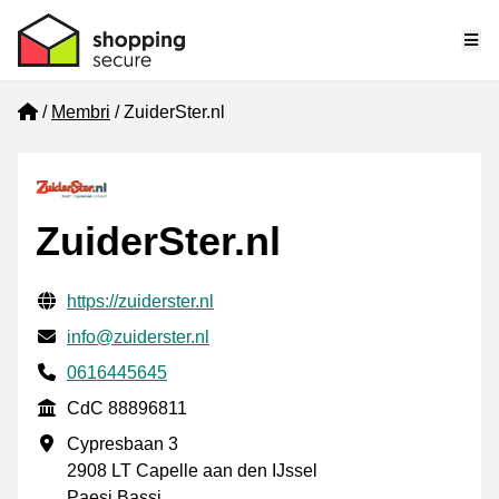
Me
Home
Membri
ZuiderSter.nl
ZuiderSter.nl
Informazioni di contatto verificate
Website URL
https://zuiderster.nl
Mail
info@zuiderster.nl
Phone number
0616445645
CdC
CdC 88896811
Indirizzo commerciale
Cypresbaan 3
2908 LT Capelle aan den IJssel
Paesi Bassi