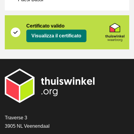
Certificato
Thuiswinkel Waarborg
Certificato valido
Visualizza il certificato
[_General:Contact]
Traverse 3
3905 NL Veenendaal