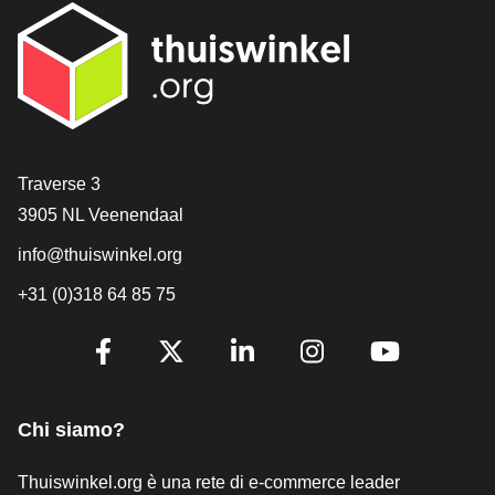
[_General:Contact]
Traverse 3
3905 NL Veenendaal
info@thuiswinkel.org
+31 (0)318 64 85 75
[_General:SocialMediaTitle]
Facebook
X
LinkedIn
Instagram
YouTube
Chi siamo?
Thuiswinkel.org è una rete di e-commerce leader