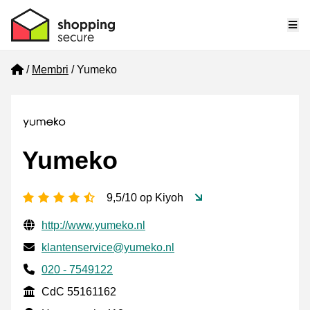
Me
Home
Membri
Yumeko
Yumeko
[_General:NumberOfStarsPluralFormat]
9,5/10 op Kiyoh
Informazioni di contatto verificate
Website URL
http://www.yumeko.nl
Mail
klantenservice@yumeko.nl
Phone number
020 - 7549122
CdC
CdC 55161162