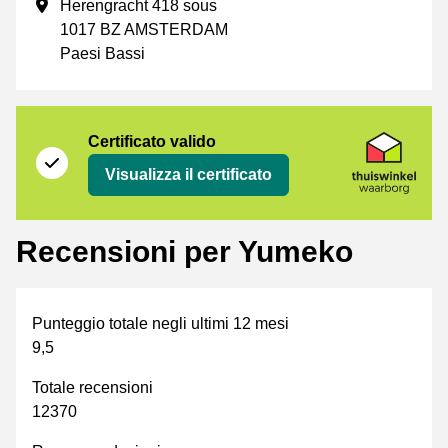
Indirizzo commerciale
Herengracht 418 sous
1017 BZ AMSTERDAM
Paesi Bassi
Certificato
Thuiswinkel Waarborg
Certificato valido
Visualizza il certificato
Recensioni per Yumeko
Punteggio totale negli ultimi 12 mesi
9,5
Totale recensioni
12370