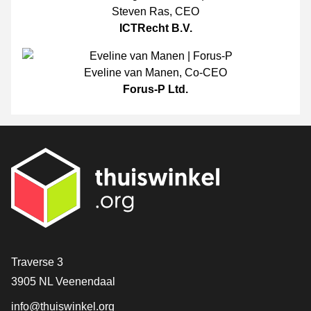
Steven Ras
,
CEO
ICTRecht B.V.
Eveline van Manen
,
Co-CEO
Forus-P Ltd.
[_General:Contact]
Traverse 3
3905 NL Veenendaal
info@thuiswinkel.org