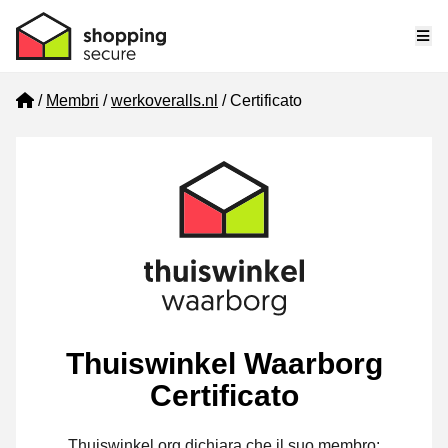
Me
Home
Membri
werkoveralls.nl
Certificato
Thuiswinkel Waarborg
Certificato
Thuiswinkel.org dichiara che il suo membro: