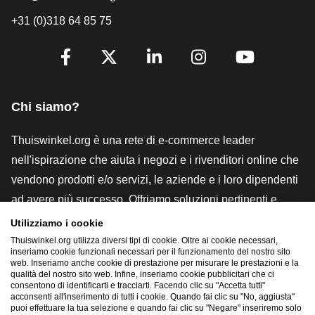
+31 (0)318 64 85 75
[_General:SocialMediaTitle]
Facebook
X
LinkedIn
Instagram
YouTube
Chi siamo?
Thuiswinkel.org è una rete di e-commerce leader
nell'ispirazione che aiuta i negozi e i rivenditori online che
vendono prodotti e/o servizi, le aziende e i loro dipendenti
ad avere più successo. Offriamo soluzioni pertinenti e
pratiche con vari marchi di fiducia, recensioni Thuiswinkel,
Utilizziamo i cookie
strumenti e consulenze legali, advocacy, ricerche di
Thuiswinkel.org utilizza diversi tipi di cookie. Oltre ai cookie necessari,
inseriamo cookie funzionali necessari per il funzionamento del nostro sito
mercato e disponiamo di una nostra piattaforma formativa,
web. Inseriamo anche cookie di prestazione per misurare le prestazioni e la
qualità del nostro sito web. Infine, inseriamo cookie pubblicitari che ci
la Thuiswinkel e-Academy.
consentono di identificarti e tracciarti. Facendo clic su "Accetta tutti"
acconsenti all'inserimento di tutti i cookie. Quando fai clic su "No, aggiusta"
puoi effettuare la tua selezione e quando fai clic su "Negare" inseriremo solo