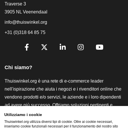
[_General:Contact]
Traverse 3
3905 NL Veenendaal
info@thuiswinkel.org
+31 (0)318 64 85 75
[_General:SocialMediaTitle]
Facebook
X
LinkedIn
Instagram
YouTube
Chi siamo?
Thuiswinkel.org è una rete di e-commerce leader
nell'ispirazione che aiuta i negozi e i rivenditori online che
vendono prodotti e/o servizi, le aziende e i loro dipendenti
ad avere più successo. Offriamo soluzioni pertinenti e
pratiche con vari marchi di fiducia, recensioni Thuiswinkel,
Utilizziamo i cookie
strumenti e consulenze legali, advocacy, ricerche di
Thuiswinkel.org utilizza diversi tipi di cookie. Oltre ai cookie necessari,
inseriamo cookie funzionali necessari per il funzionamento del nostro sito