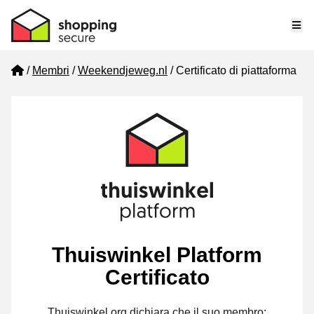
Me
Home
Membri
Weekendjeweg.nl
Certificato di piattaforma
Thuiswinkel Platform
Certificato
Thuiswinkel.org dichiara che il suo membro: