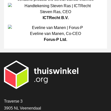
Steven Ras
,
CEO
ICTRecht B.V.
Eveline van Manen
,
Co-CEO
Forus-P Ltd.
[_General:Contact]
Traverse 3
3905 NL Veenendaal