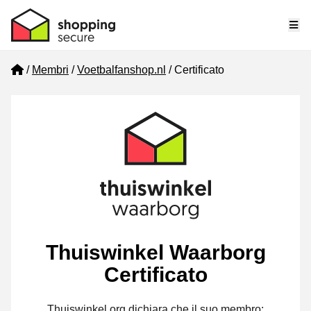
Me
Home
Membri
Voetbalfanshop.nl
Certificato
Thuiswinkel Waarborg
Certificato
Thuiswinkel.org dichiara che il suo membro: