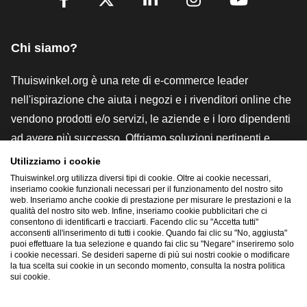
Facebook
X
LinkedIn
Instagram
YouTube
Chi siamo?
Thuiswinkel.org è una rete di e-commerce leader
nell'ispirazione che aiuta i negozi e i rivenditori online che
vendono prodotti e/o servizi, le aziende e i loro dipendenti
ad avere più successo. Offriamo soluzioni pertinenti e
pratiche con vari marchi di fiducia, recensioni Thuiswinkel,
Utilizziamo i cookie
strumenti e consulenze legali, advocacy, ricerche di
Thuiswinkel.org utilizza diversi tipi di cookie. Oltre ai cookie necessari,
inseriamo cookie funzionali necessari per il funzionamento del nostro sito
mercato e disponiamo di una nostra piattaforma formativa,
web. Inseriamo anche cookie di prestazione per misurare le prestazioni e la
qualità del nostro sito web. Infine, inseriamo cookie pubblicitari che ci
la Thuiswinkel e-Academy.
consentono di identificarti e tracciarti. Facendo clic su "Accetta tutti"
acconsenti all'inserimento di tutti i cookie. Quando fai clic su "No, aggiusta"
puoi effettuare la tua selezione e quando fai clic su "Negare" inseriremo solo
i cookie necessari. Se desideri saperne di più sui nostri cookie o modificare
Naviga rapidamente
la tua scelta sui cookie in un secondo momento, consulta la nostra politica
sui cookie.
[_G