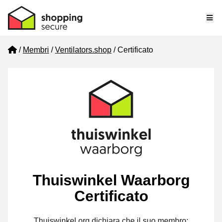
Me
Home
Membri
Ventilators.shop
Certificato
Thuiswinkel Waarborg
Certificato
Thuiswinkel.org dichiara che il suo membro: