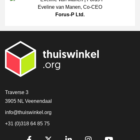
Eveline van Manen
,
Co-CEO
Forus-P Ltd.
[_General:Contact]
Traverse 3
3905 NL Veenendaal
info@thuiswinkel.org
+31 (0)318 64 85 75
[_General:SocialMediaTitle]