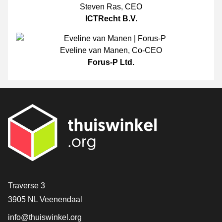
Steven Ras
,
CEO
ICTRecht B.V.
Eveline van Manen
,
Co-CEO
Forus-P Ltd.
[_General:Contact]
Traverse 3
3905 NL Veenendaal
info@thuiswinkel.org