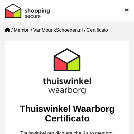
Me
Home
Membri
VanMourikSchoenen.nl
Certificato
Thuiswinkel Waarborg
Certificato
Thuiswinkel.org dichiara che il suo membro: