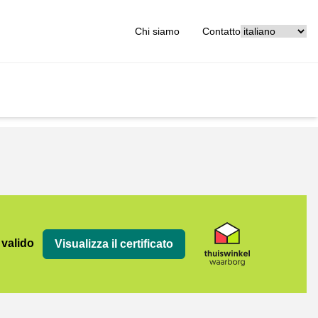
[_General:Langu
Chi siamo
Contatto
org
 valido
Visualizza il certificato