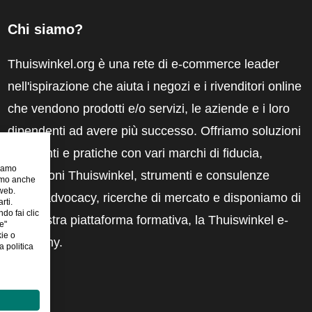
Chi siamo?
Thuiswinkel.org è una rete di e-commerce leader
nell'ispirazione che aiuta i negozi e i rivenditori online
che vendono prodotti e/o servizi, le aziende e i loro
dipendenti ad avere più successo. Offriamo soluzioni
pertinenti e pratiche con vari marchi di fiducia,
riamo
recensioni Thuiswinkel, strumenti e consulenze
iamo anche
 web.
legali, advocacy, ricerche di mercato e disponiamo di
rti.
ndo fai clic
una nostra piattaforma formativa, la Thuiswinkel e-
e"
kie o
Academy.
 politica