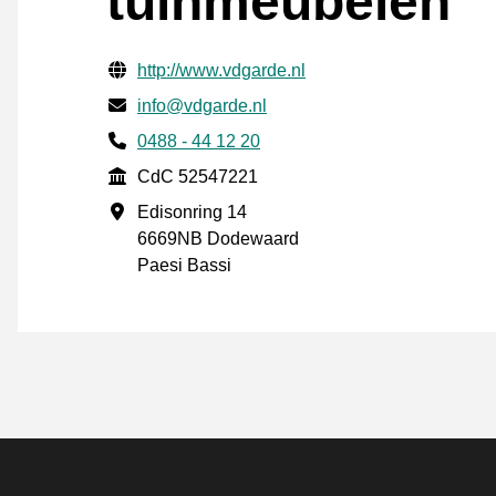
tuinmeubelen
Informazioni di contatto verificate
Website URL
http://www.vdgarde.nl
Mail
info@vdgarde.nl
Phone number
0488 - 44 12 20
CdC
CdC 52547221
Indirizzo commerciale
Edisonring 14
6669NB Dodewaard
Paesi Bassi