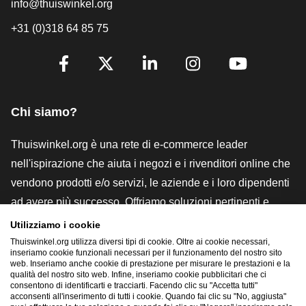
info@thuiswinkel.org
+31 (0)318 64 85 75
[_General:SocialMediaTitle]
Facebook
X
LinkedIn
Instagram
YouTube
Chi siamo?
Thuiswinkel.org è una rete di e-commerce leader
nell'ispirazione che aiuta i negozi e i rivenditori online che
vendono prodotti e/o servizi, le aziende e i loro dipendenti
ad avere più successo. Offriamo soluzioni pertinenti e
pratiche con vari marchi di fiducia, recensioni Thuiswinkel,
Utilizziamo i cookie
strumenti e consulenze legali, advocacy, ricerche di
Thuiswinkel.org utilizza diversi tipi di cookie. Oltre ai cookie necessari,
inseriamo cookie funzionali necessari per il funzionamento del nostro sito
mercato e disponiamo di una nostra piattaforma formativa,
web. Inseriamo anche cookie di prestazione per misurare le prestazioni e la
qualità del nostro sito web. Infine, inseriamo cookie pubblicitari che ci
la Thuiswinkel e-Academy.
consentono di identificarti e tracciarti. Facendo clic su "Accetta tutti"
acconsenti all'inserimento di tutti i cookie. Quando fai clic su "No, aggiusta"