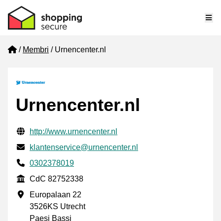
Me
Home
Membri
Urnencenter.nl
Urnencenter.nl
Informazioni di contatto verificate
Website URL
http://www.urnencenter.nl
Mail
klantenservice@urnencenter.nl
Phone number
0302378019
CdC
CdC 82752338
Indirizzo commerciale
Europalaan 22
3526KS Utrecht
Paesi Bassi