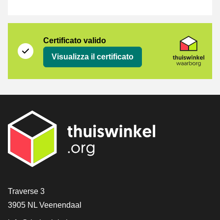
Certificato
Thuiswinkel Waarborg
Certificato valido
Visualizza il certificato
[_General:Contact]
Traverse 3
3905 NL Veenendaal