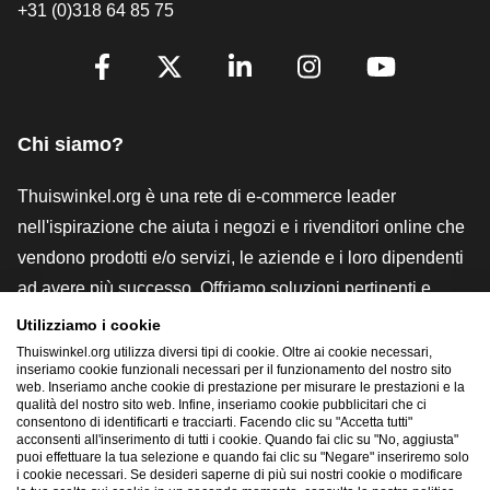
+31 (0)318 64 85 75
[_General:SocialMediaTitle]
Facebook
X
LinkedIn
Instagram
YouTube
Chi siamo?
Thuiswinkel.org è una rete di e-commerce leader
nell'ispirazione che aiuta i negozi e i rivenditori online che
vendono prodotti e/o servizi, le aziende e i loro dipendenti
ad avere più successo. Offriamo soluzioni pertinenti e
pratiche con vari marchi di fiducia, recensioni Thuiswinkel,
Utilizziamo i cookie
strumenti e consulenze legali, advocacy, ricerche di
Thuiswinkel.org utilizza diversi tipi di cookie. Oltre ai cookie necessari,
inseriamo cookie funzionali necessari per il funzionamento del nostro sito
mercato e disponiamo di una nostra piattaforma formativa,
web. Inseriamo anche cookie di prestazione per misurare le prestazioni e la
qualità del nostro sito web. Infine, inseriamo cookie pubblicitari che ci
la Thuiswinkel e-Academy.
consentono di identificarti e tracciarti. Facendo clic su "Accetta tutti"
acconsenti all'inserimento di tutti i cookie. Quando fai clic su "No, aggiusta"
puoi effettuare la tua selezione e quando fai clic su "Negare" inseriremo solo
i cookie necessari. Se desideri saperne di più sui nostri cookie o modificare
Naviga rapidamente