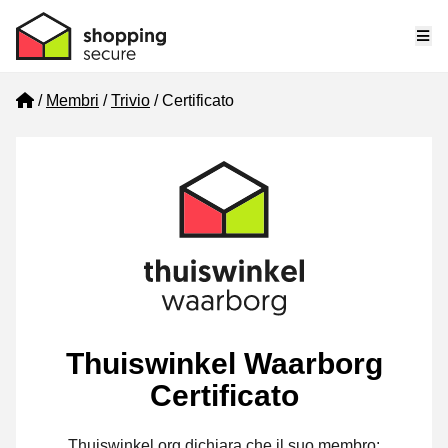
Me
Home
Membri
Trivio
Certificato
Thuiswinkel Waarborg
Certificato
Thuiswinkel.org dichiara che il suo membro: