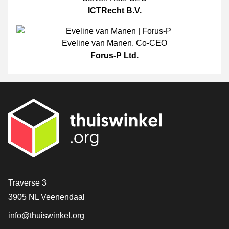
ICTRecht B.V.
Eveline van Manen
,
Co-CEO
Forus-P Ltd.
[_General:Contact]
Traverse 3
3905 NL Veenendaal
info@thuiswinkel.org