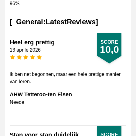
96%
[_General:LatestReviews]
Heel erg prettig
SCORE
10,0
13 aprile 2026
[_General:NumberOfStarsPluralFormat]
ik ben net begonnen, maar een hele prettige manier
van leren.
AHW Tetteroo-ten Elsen
Neede
Stap voor stap duidelijk
SCORE