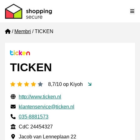
Me
Home
Membri
TICKEN
TICKEN
[_General:NumberOfStarsPluralFormat]
8,7/10 op Kiyoh
Informazioni di contatto verificate
Website URL
http://www.ticken.nl
Mail
klantenservice@ticken.nl
Phone number
035-8881573
CdC
CdC 24454327
Indirizzo commerciale
Jacob van Lenneplaan 22