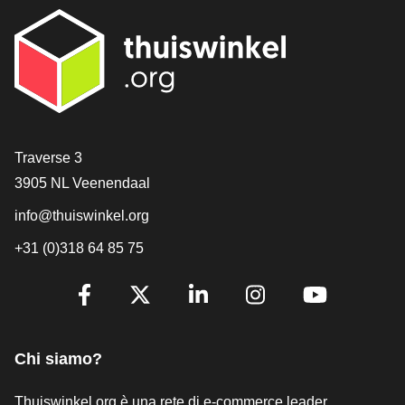
[_General:Contact]
Traverse 3
3905 NL Veenendaal
info@thuiswinkel.org
+31 (0)318 64 85 75
[_General:SocialMediaTitle]
Facebook
X
LinkedIn
Instagram
YouTube
Chi siamo?
Thuiswinkel.org è una rete di e-commerce leader