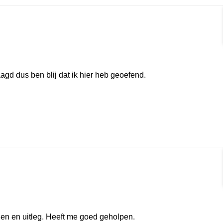
rmat]
aagd dus ben blij dat ik hier heb geoefend.
rmat]
en en uitleg. Heeft me goed geholpen.