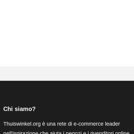
Chi siamo?
Thuiswinkel.org è una rete di e-commerce leader
nell'ispirazione che aiuta i negozi e i rivenditori online