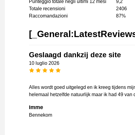
Punteggio totale negli ultimi 12 mesi
9,2
Totale recensioni
2406
Raccomandazioni
87%
[_General:LatestReview
Geslaagd dankzij deze site
10 luglio 2026
[_General:NumberOfStarsPluralFo
Alles wordt goed uitgelegd en ik kreeg tijdens mi
helemaal hetzelfde natuurlijk maar ik had 49 van
Imme
Bennekom