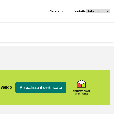
[_General:Langu
Chi siamo
Contatto
org
 valido
Visualizza il certificato