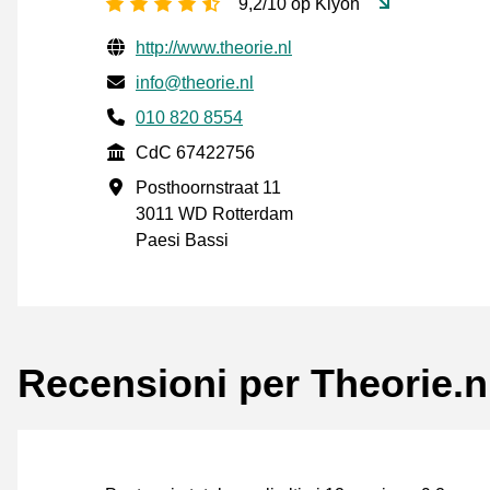
[_General:NumberOfStarsPluralFo
9,2/10 op Kiyoh
Informazioni di contatto verificate
Website URL
http://www.theorie.nl
Mail
info@theorie.nl
Phone number
010 820 8554
CdC
CdC 67422756
Indirizzo commerciale
Posthoornstraat 11
3011 WD Rotterdam
Paesi Bassi
Recensioni per Theorie.n