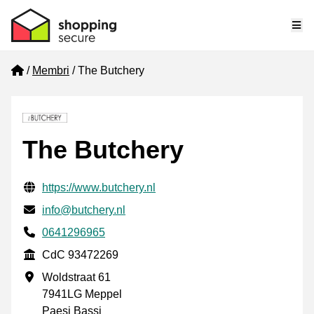
Me
Home
Membri
The Butchery
The Butchery
Informazioni di contatto verificate
Website URL
https://www.butchery.nl
Mail
info@butchery.nl
Phone number
0641296965
CdC
CdC 93472269
Indirizzo commerciale
Woldstraat 61
7941LG Meppel
Paesi Bassi