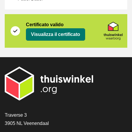
Certificato
Thuiswinkel Waarborg
Certificato valido
Visualizza il certificato
[_General:Contact]
Traverse 3
3905 NL Veenendaal