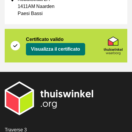
1411AM Naarden
Paesi Bassi
Certificato
Thuiswinkel Waarborg
Certificato valido
Visualizza il certificato
[_General:Contact]
Traverse 3