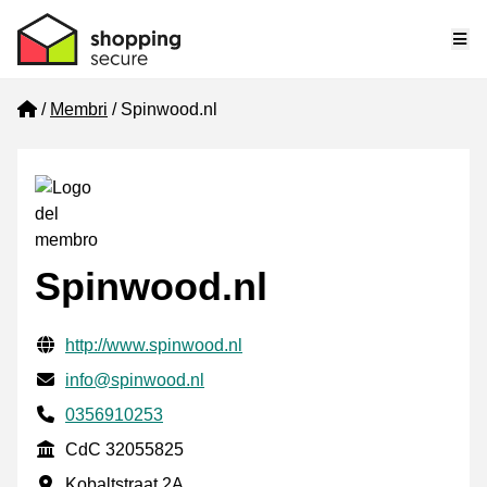
Me
Home
Membri
Spinwood.nl
Spinwood.nl
Informazioni di contatto verificate
Website URL
http://www.spinwood.nl
Mail
info@spinwood.nl
Phone number
0356910253
CdC
CdC 32055825
Indirizzo commerciale
Kobaltstraat 2A