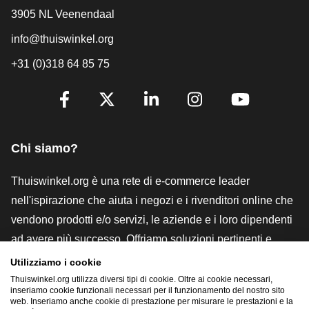
3905 NL Veenendaal
info@thuiswinkel.org
+31 (0)318 64 85 75
[_General:SocialMediaTitle]
Facebook
X
LinkedIn
Instagram
YouTube
Chi siamo?
Thuiswinkel.org è una rete di e-commerce leader
nell'ispirazione che aiuta i negozi e i rivenditori online che
vendono prodotti e/o servizi, le aziende e i loro dipendenti
ad avere più successo. Offriamo soluzioni pertinenti e
pratiche con vari marchi di fiducia, recensioni Thuiswinkel,
Utilizziamo i cookie
strumenti e consulenze legali, advocacy, ricerche di
Thuiswinkel.org utilizza diversi tipi di cookie. Oltre ai cookie necessari,
inseriamo cookie funzionali necessari per il funzionamento del nostro sito
mercato e disponiamo di una nostra piattaforma formativa,
web. Inseriamo anche cookie di prestazione per misurare le prestazioni e la