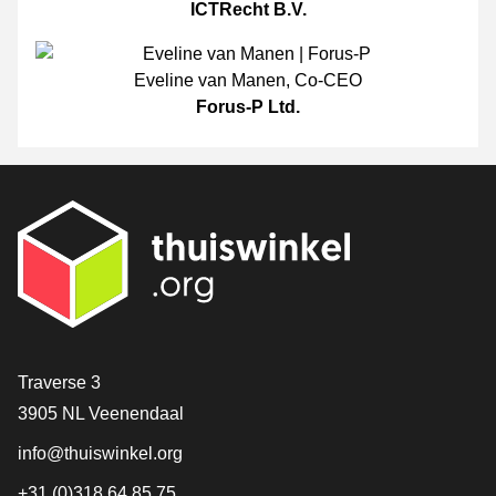
ICTRecht B.V.
Eveline van Manen
,
Co-CEO
Forus-P Ltd.
[_General:Contact]
Traverse 3
3905 NL Veenendaal
info@thuiswinkel.org
+31 (0)318 64 85 75