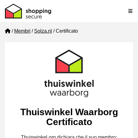
Me
Home
Membri
Solza.nl
Certificato
Thuiswinkel Waarborg
Certificato
Thuiswinkel.org dichiara che il suo membro: