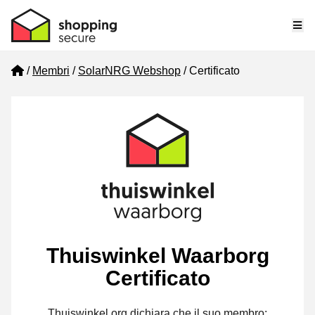
Me
Home
Membri
SolarNRG Webshop
Certificato
Thuiswinkel Waarborg
Certificato
Thuiswinkel.org dichiara che il suo membro: