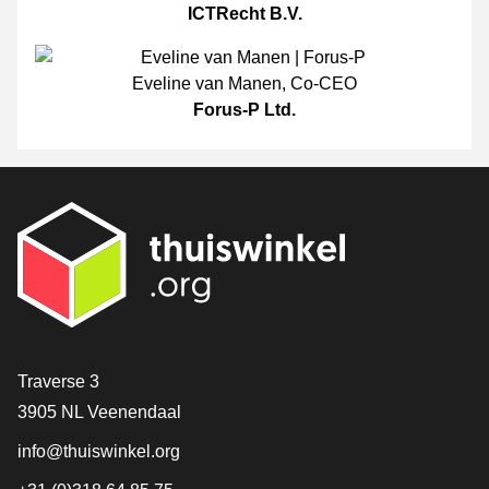
ICTRecht B.V.
Eveline van Manen
,
Co-CEO
Forus-P Ltd.
[_General:Contact]
Traverse 3
3905 NL Veenendaal
info@thuiswinkel.org