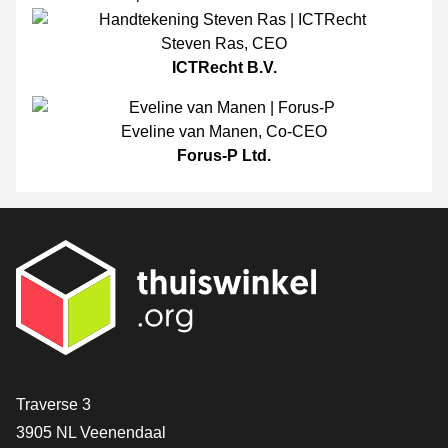
Steven Ras
,
CEO
ICTRecht B.V.
Eveline van Manen
,
Co-CEO
Forus-P Ltd.
[_General:Contact]
Traverse 3
3905 NL Veenendaal