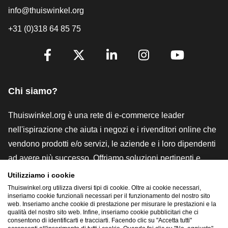
info@thuiswinkel.org
+31 (0)318 64 85 75
[_General:SocialMediaTitle]
Facebook
X
LinkedIn
Instagram
YouTube
Chi siamo?
Thuiswinkel.org è una rete di e-commerce leader
nell'ispirazione che aiuta i negozi e i rivenditori online che
vendono prodotti e/o servizi, le aziende e i loro dipendenti
ad avere più successo. Offriamo soluzioni pertinenti e
pratiche con vari marchi di fiducia, recensioni Thuiswinkel,
Utilizziamo i cookie
strumenti e consulenze legali, advocacy, ricerche di
Thuiswinkel.org utilizza diversi tipi di cookie. Oltre ai cookie necessari,
inseriamo cookie funzionali necessari per il funzionamento del nostro sito
mercato e disponiamo di una nostra piattaforma formativa,
web. Inseriamo anche cookie di prestazione per misurare le prestazioni e la
qualità del nostro sito web. Infine, inseriamo cookie pubblicitari che ci
la Thuiswinkel e-Academy.
consentono di identificarti e tracciarti. Facendo clic su "Accetta tutti"