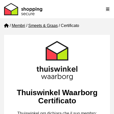
Me
Home
Membri
Smeets & Graas
Certificato
Thuiswinkel Waarborg
Certificato
Thuiswinkel.org dichiara che il suo membro: