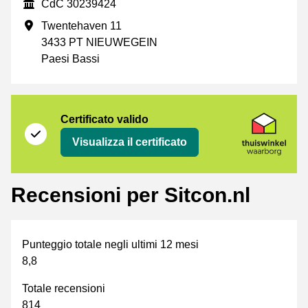
CdC
CdC 30239424
Indirizzo commerciale
Twentehaven 11
3433 PT NIEUWEGEIN
Paesi Bassi
Certificato
Thuiswinkel Waarborg
Certificato valido
Visualizza il certificato
Recensioni per Sitcon.nl
Punteggio totale negli ultimi 12 mesi
8,8
Totale recensioni
814