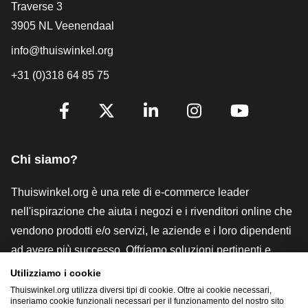
[_General:Contact]
Traverse 3
3905 NL Veenendaal
info@thuiswinkel.org
+31 (0)318 64 85 75
[_General:SocialMediaTitle]
Facebook
X
LinkedIn
Instagram
YouTube
Chi siamo?
Thuiswinkel.org è una rete di e-commerce leader
nell'ispirazione che aiuta i negozi e i rivenditori online che
vendono prodotti e/o servizi, le aziende e i loro dipendenti
ad avere più successo. Offriamo soluzioni pertinenti e
pratiche con vari marchi di fiducia, recensioni Thuiswinkel,
Utilizziamo i cookie
strumenti e consulenze legali, advocacy, ricerche di
Thuiswinkel.org utilizza diversi tipi di cookie. Oltre ai cookie necessari,
inseriamo cookie funzionali necessari per il funzionamento del nostro sito
mercato e disponiamo di una nostra piattaforma formativa,