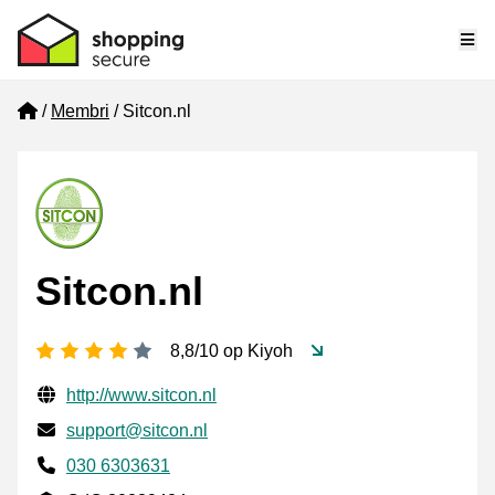
Me
Home
Membri
Sitcon.nl
Sitcon.nl
[_General:NumberOfStarsPluralFormat]
8,8/10 op Kiyoh
Informazioni di contatto verificate
Website URL
http://www.sitcon.nl
Mail
support@sitcon.nl
Phone number
030 6303631