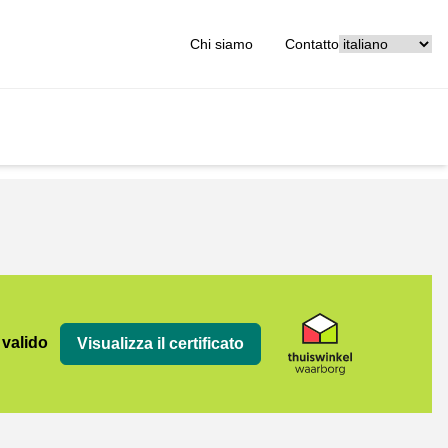
[_General:Langu
Chi siamo
Contatto
org
 valido
Visualizza il certificato