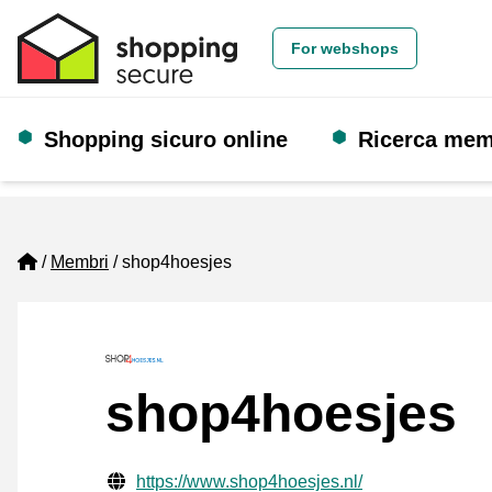
For webshops
Shopping sicuro online
Ricerca me
Home
Membri
shop4hoesjes
shop4hoesjes
Informazioni di contatto verificate
Website URL
https://www.shop4hoesjes.nl/