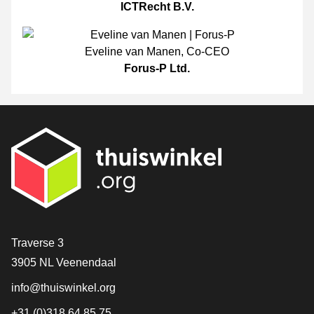
ICTRecht B.V.
Eveline van Manen
,
Co-CEO
Forus-P Ltd.
[_General:Contact]
Traverse 3
3905 NL Veenendaal
info@thuiswinkel.org
+31 (0)318 64 85 75