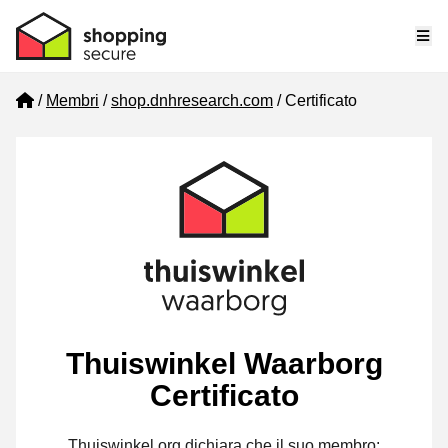
Me
Home
Membri
shop.dnhresearch.com
Certificato
Thuiswinkel Waarborg
Certificato
Thuiswinkel.org dichiara che il suo membro: