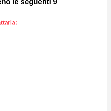
no le seguenti 9
ttarla
: