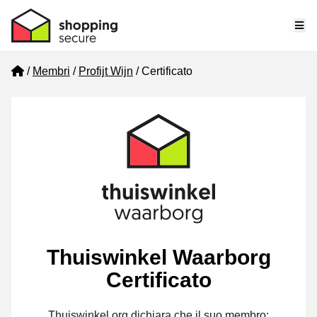
Me
Home
Membri
Profijt Wijn
Certificato
Thuiswinkel Waarborg
Certificato
Thuiswinkel.org dichiara che il suo membro: