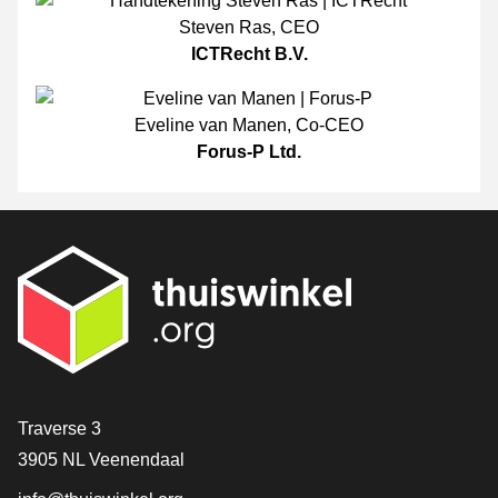
Steven Ras
,
CEO
ICTRecht B.V.
Eveline van Manen
,
Co-CEO
Forus-P Ltd.
[_General:Contact]
Traverse 3
3905 NL Veenendaal