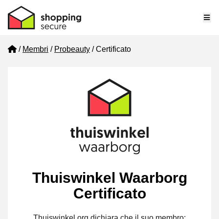
Me
Home
Membri
Probeauty
Certificato
Thuiswinkel Waarborg
Certificato
Thuiswinkel.org dichiara che il suo membro: