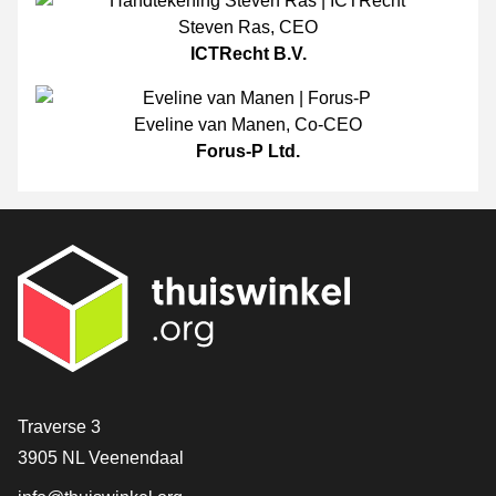
Steven Ras
,
CEO
ICTRecht B.V.
Eveline van Manen
,
Co-CEO
Forus-P Ltd.
[_General:Contact]
Traverse 3
3905 NL Veenendaal