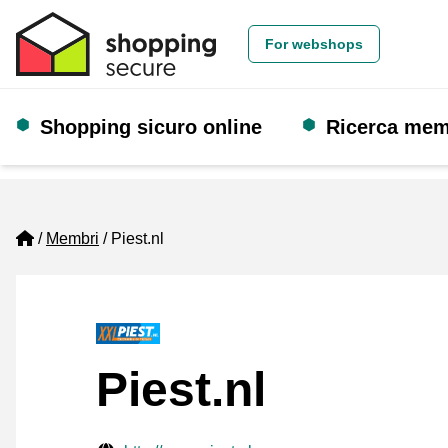
For webshops
Shopping sicuro online
Ricerca me
Home
Membri
Piest.nl
Piest.nl