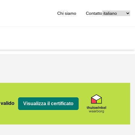
[_General:Langu
Chi siamo
Contatto
org
 valido
Visualizza il certificato