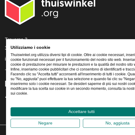
[_General:Contact]
Traverse 3
Utilizziamo i cookie
3905 NL Veenendaal
Thuiswinkel.org utilizza diversi tipi di cookie. Oltre ai cookie necessari, inse
info@thuiswinkel.org
cookie funzionali necessari per il funzionamento del nostro sito web. Inser
cookie di prestazione per misurare le prestazioni e la qualità del nostro sito
Infine, inseriamo cookie pubblicitari che ci consentono di identificarti e traccia
+31 (0)318 64 85 75
Facendo clic su "Accetta tutti" acconsenti all'inserimento di tutti i cookie. Qua
su "No, aggiusta" puoi effettuare la tua selezione e quando fai clic su "Negar
[_General:SocialMediaTitle]
inseriremo solo i cookie necessari. Se desideri saperne di più sui nostri coo
modificare la tua scelta sui cookie in un secondo momento, consulta la nostra
sui cookie.
Facebook
X
LinkedIn
Instagram
YouTube
Accettare tutti
Negare
No, aggiusta
2026