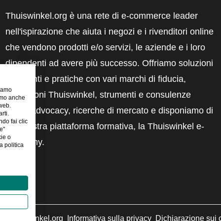
Thuiswinkel.org è una rete di e-commerce leader
nell'ispirazione che aiuta i negozi e i rivenditori online
che vendono prodotti e/o servizi, le aziende e i loro
dipendenti ad avere più successo. Offriamo soluzioni
pertinenti e pratiche con vari marchi di fiducia,
riamo
recensioni Thuiswinkel, strumenti e consulenze
iamo anche
 web.
legali, advocacy, ricerche di mercato e disponiamo di
rti.
ndo fai clic
una nostra piattaforma formativa, la Thuiswinkel e-
e"
kie o
Academy.
 politica
©
Thuiswinkel.org
Informativa sulla privacy
Dichiarazione sui 