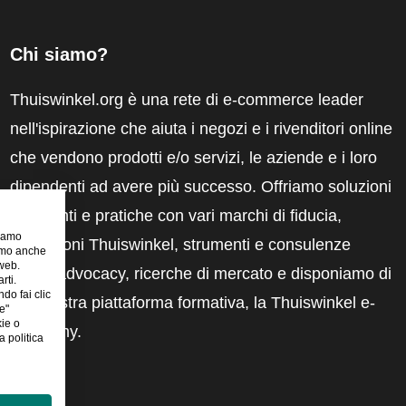
Chi siamo?
Thuiswinkel.org è una rete di e-commerce leader
nell'ispirazione che aiuta i negozi e i rivenditori online
che vendono prodotti e/o servizi, le aziende e i loro
dipendenti ad avere più successo. Offriamo soluzioni
pertinenti e pratiche con vari marchi di fiducia,
riamo
recensioni Thuiswinkel, strumenti e consulenze
iamo anche
 web.
legali, advocacy, ricerche di mercato e disponiamo di
rti.
ndo fai clic
una nostra piattaforma formativa, la Thuiswinkel e-
e"
kie o
Academy.
 politica