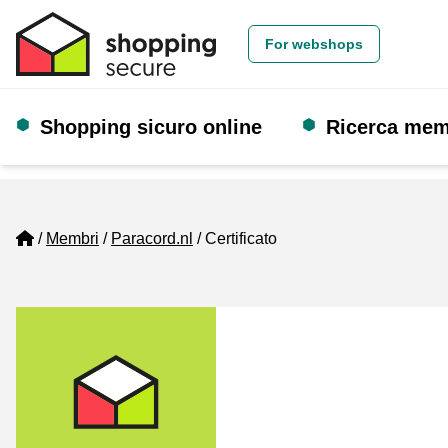
For webshops
Shopping sicuro online
Ricerca me
Home
Membri
Paracord.nl
Certificato