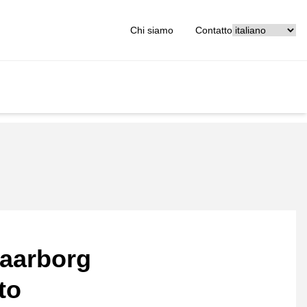
[_General:Langu
Chi siamo
Contatto
aarborg
to