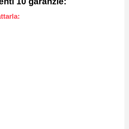
enti 10 garanzie
:
ttarla
: