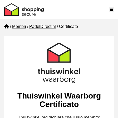
Me
Home
Membri
PadelDirect.nl
Certificato
Thuiswinkel Waarborg
Certificato
Thuiswinkel.org dichiara che il suo membro: