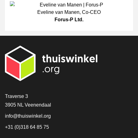
Eveline van Manen
,
Co-CEO
Forus-P Ltd.
[_General:Contact]
Traverse 3
3905 NL Veenendaal
info@thuiswinkel.org
+31 (0)318 64 85 75