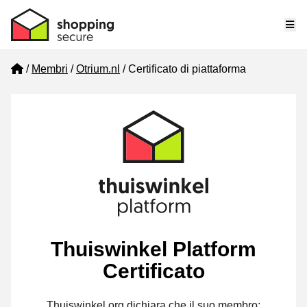
Me
Home
Membri
Otrium.nl
Certificato di piattaforma
Thuiswinkel Platform
Certificato
Thuiswinkel.org dichiara che il suo membro: