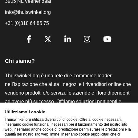
3905 NL Veenendaal
info@thuiswinkel.org
+31 (0)318 64 85 75
[_General:SocialMediaTitle]
Facebook
X
LinkedIn
Instagram
YouTube
Chi siamo?
Thuiswinkel.org è una rete di e-commerce leader
nell'ispirazione che aiuta i negozi e i rivenditori online che
vendono prodotti e/o servizi, le aziende e i loro dipendenti
ad avere più successo. Offriamo soluzioni pertinenti e
pratiche con vari marchi di fiducia, recensioni Thuiswinkel,
Utilizziamo i cookie
strumenti e consulenze legali, advocacy, ricerche di
Thuiswinkel.org utilizza diversi tipi di cookie. Oltre ai cookie necessari,
inseriamo cookie funzionali necessari per il funzionamento del nostro sito
mercato e disponiamo di una nostra piattaforma formativa,
web. Inseriamo anche cookie di prestazione per misurare le prestazioni e la
qualità del nostro sito web. Infine, inseriamo cookie pubblicitari che ci
la Thuiswinkel e-Academy.