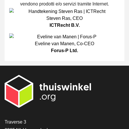
vendono prodotti e/o servizi tramite Internet.
Steven Ras
,
CEO
ICTRecht B.V.
Eveline van Manen
,
Co-CEO
Forus-P Ltd.
[_General:Contact]
Traverse 3