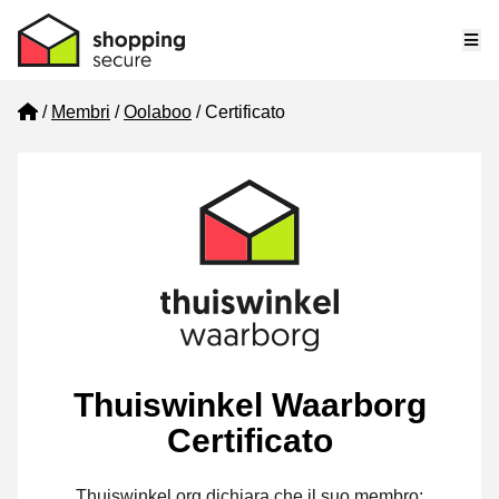
Me
Home
Membri
Oolaboo
Certificato
Thuiswinkel Waarborg
Certificato
Thuiswinkel.org dichiara che il suo membro: