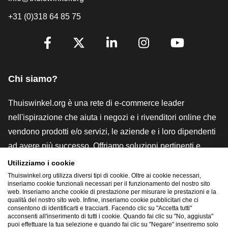
+31 (0)318 64 85 75
[_General:SocialMediaTitle]
Facebook
X
LinkedIn
Instagram
YouTube
Chi siamo?
Thuiswinkel.org è una rete di e-commerce leader
nell'ispirazione che aiuta i negozi e i rivenditori online che
vendono prodotti e/o servizi, le aziende e i loro dipendenti
ad avere più successo. Offriamo soluzioni pertinenti e
pratiche con vari marchi di fiducia, recensioni Thuiswinkel,
Utilizziamo i cookie
strumenti e consulenze legali, advocacy, ricerche di
Thuiswinkel.org utilizza diversi tipi di cookie. Oltre ai cookie necessari,
inseriamo cookie funzionali necessari per il funzionamento del nostro sito
mercato e disponiamo di una nostra piattaforma formativa,
web. Inseriamo anche cookie di prestazione per misurare le prestazioni e la
qualità del nostro sito web. Infine, inseriamo cookie pubblicitari che ci
la Thuiswinkel e-Academy.
consentono di identificarti e tracciarti. Facendo clic su "Accetta tutti"
acconsenti all'inserimento di tutti i cookie. Quando fai clic su "No, aggiusta"
puoi effettuare la tua selezione e quando fai clic su "Negare" inseriremo solo