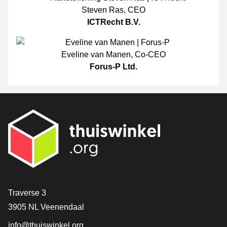
Steven Ras
,
CEO
ICTRecht B.V.
Eveline van Manen
,
Co-CEO
Forus-P Ltd.
[_General:Contact]
Traverse 3
3905 NL Veenendaal
info@thuiswinkel.org