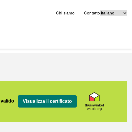
[_General:Langu
Chi siamo
Contatto
org
 valido
Visualizza il certificato