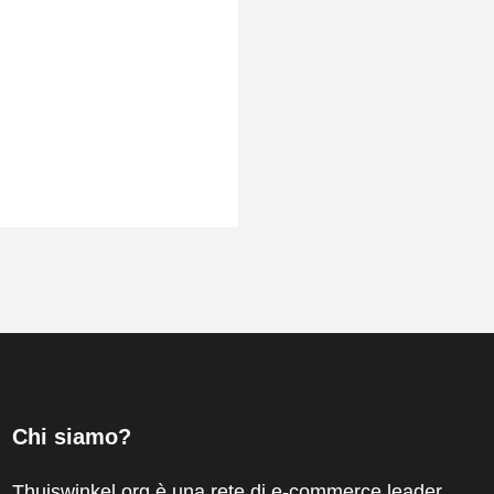
Chi siamo?
Thuiswinkel.org è una rete di e-commerce leader