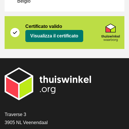
Belgio
Certificato
Thuiswinkel Waarborg
Certificato valido
Visualizza il certificato
[_General:Contact]
Traverse 3
3905 NL Veenendaal