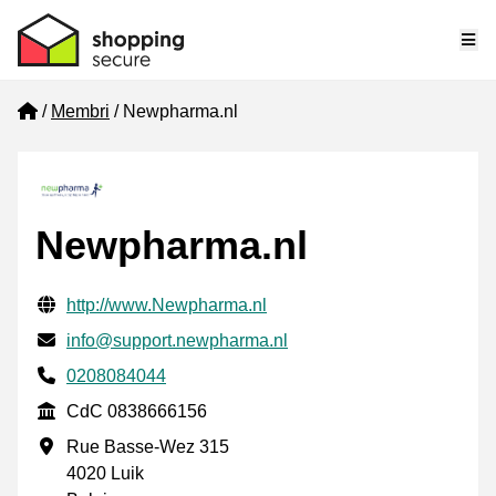
Me
Home
Membri
Newpharma.nl
Newpharma.nl
Informazioni di contatto verificate
Website URL
http://www.Newpharma.nl
Mail
info@support.newpharma.nl
Phone number
0208084044
CdC
CdC 0838666156
Indirizzo commerciale
Rue Basse-Wez 315
4020 Luik