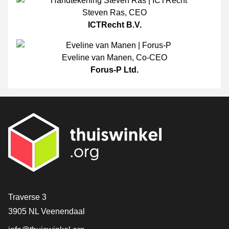
Steven Ras
,
CEO
ICTRecht B.V.
Eveline van Manen
,
Co-CEO
Forus-P Ltd.
[_General:Contact]
Traverse 3
3905 NL Veenendaal