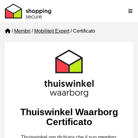
Me
Home
Membri
Mobiliteit Expert
Certificato
Thuiswinkel Waarborg
Certificato
Thuiswinkel.org dichiara che il suo membro: